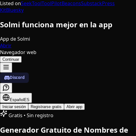
Listed on
SeekTool
ToolPilot
Beacons
Substack
Press
Kit
Bluesky
Solmi funciona mejor en la app
App de Solmi
Abrir
Navegador web
Continuar
Discord
Español
ES
Iniciar sesión
Registrarse gratis
Abrir app
Gratis • Sin registro
Generador Gratuito de Nombres de