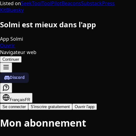
Listed on
SeekTool
ToolPilot
Beacons
Substack
Press
Kit
Bluesky
Solmi est mieux dans l'app
App Solmi
Ouvrir
Navigateur web
Continuer
Discord
Français
FR
Se connecter
S'inscrire gratuitement
Ouvrir l'app
Mon abonnement