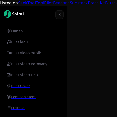
Listed on
SeekTool
ToolPilot
Beacons
Substack
Press Kit
Blues
Solmi
Pilihan
Buat lagu
Buat video musik
Buat Video Bernyanyi
Buat Video Lirik
Buat Cover
Pemisah stem
Pustaka