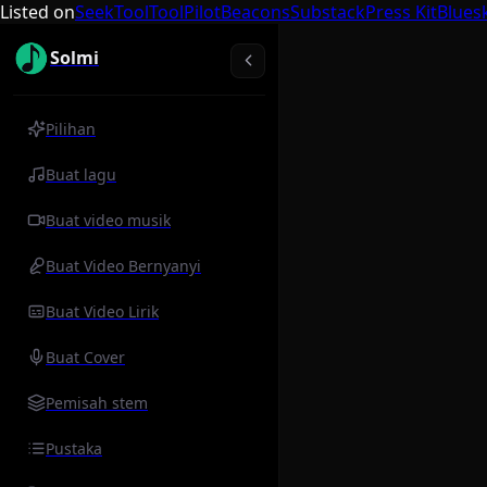
Listed on
SeekTool
ToolPilot
Beacons
Substack
Press Kit
Blues
Solmi
Pilihan
Buat lagu
Buat video musik
Buat Video Bernyanyi
Buat Video Lirik
Buat Cover
Pemisah stem
Pustaka