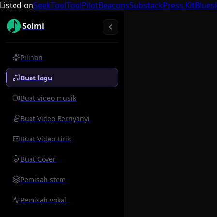
Listed on
SeekTool
ToolPilot
Beacons
Substack
Press Kit
Blues
Solmi
Pilihan
Buat lagu
Buat video musik
Buat Video Bernyanyi
Buat Video Lirik
Buat Cover
Pemisah stem
Pemisah vokal