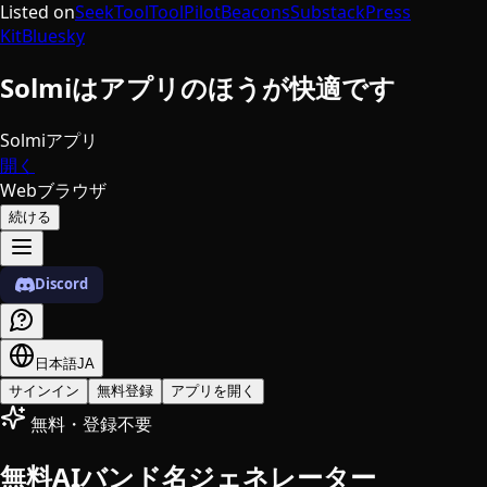
Listed on
SeekTool
ToolPilot
Beacons
Substack
Press
Kit
Bluesky
Solmiはアプリのほうが快適です
Solmiアプリ
開く
Webブラウザ
続ける
Discord
日本語
JA
サインイン
無料登録
アプリを開く
無料・登録不要
無料AIバンド名ジェネレーター