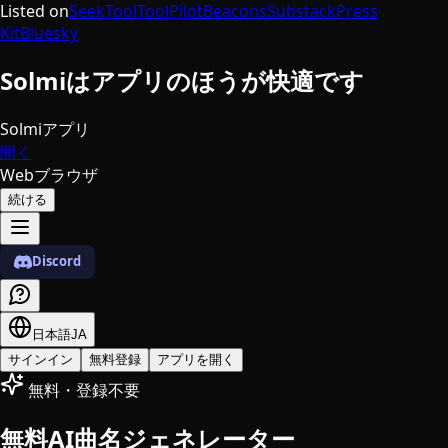
Listed on
SeekTool
ToolPilot
Beacons
Substack
Press
Kit
Bluesky
Solmiはアプリのほうが快適です
Solmiアプリ
開く
Webブラウザ
続ける
Discord
日本語
JA
サインイン
無料登録
アプリを開く
無料・登録不要
無料AI曲名ジェネレーター