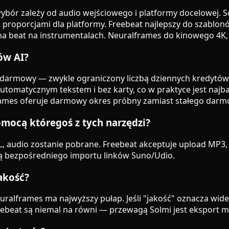
bór zależy od audio wejściowego i platformy docelowej. So
roporcjami dla platformy. Freebeat najlepszy do szablonó
na beat na instrumentalach. Neuralframes do kinowego 4K, 
ów AI?
an darmowy — zwykle ograniczony liczbą dziennych kredytó
utomatycznym tekstem i bez karty, co w praktyce jest najba
frames oferuje darmowy okres próbny zamiast stałego dar
mocą któregoś z tych narzędzi?
RL, audio zostanie pobrane. Freebeat akceptuje upload MP3
ają bezpośredniego importu linków Suno/Udio.
akość?
 Neuralframes ma najwyższy pułap. Jeśli "jakość" oznacza w
beat są niemal na równi — przewagą Solmi jest eksport mult