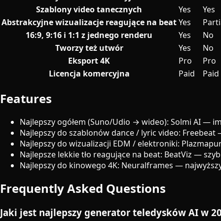
Szablony video tanecznych
Yes
Yes
Abstrakcyjne wizualizacje reagujące na beat
Yes
Parti
16:9, 9:16 i 1:1 z jednego renderu
Yes
No
Tworzy też utwór
Yes
No
Eksport 4K
Pro
Pro
Licencja komercyjna
Paid
Paid
Features
Najlepszy ogółem (Suno/Udio → wideo): Solmi AI — imp
Najlepszy do szablonów dance / lyric video: Freebeat 
Najlepszy do wizualizacji EDM / elektroniki: Plazmapu
Najlepsze lekkie tło reagujące na beat: BeatViz — sz
Najlepszy do kinowego 4K: Neuralframes — najwyższy p
Frequently Asked Questions
Jaki jest najlepszy generator teledysków AI w 2