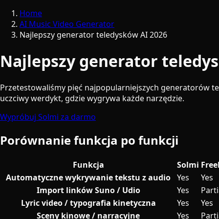
Home
AI Music Video Generator
Najlepszy generator teledysków AI 2026
Najlepszy generator teledy
Przetestowaliśmy pięć najpopularniejszych generatorów tel
uczciwy werdykt, gdzie wygrywa każde narzędzie.
Wypróbuj Solmi za darmo
Porównanie funkcja po funkcji
Funkcja
Solmi
Free
Automatyczne wykrywanie tekstu z audio
Yes
Yes
Import linków Suno / Udio
Yes
Parti
Lyric video / typografia kinetyczna
Yes
Yes
Sceny kinowe / narracyjne
Yes
Parti