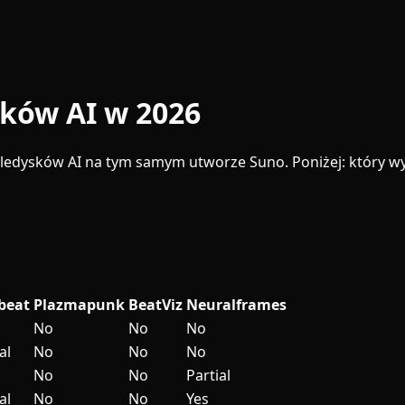
sków AI w 2026
edysków AI na tym samym utworze Suno. Poniżej: który wybr
beat
Plazmapunk
BeatViz
Neuralframes
No
No
No
al
No
No
No
No
No
Partial
al
No
No
Yes