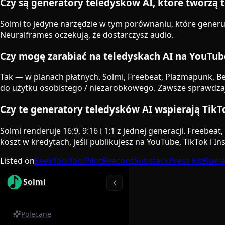
Czy są generatory teledysków AI, które tworzą 
Solmi to jedyne narzędzie w tym porównaniu, które generuj
Neuralframes oczekują, że dostarczysz audio.
Czy mogę zarabiać na teledyskach AI na YouTube
Tak — w planach płatnych. Solmi, Freebeat, Plazmapunk, Be
do użytku osobistego / niezarobkowego. Zawsze sprawdza
Czy te generatory teledysków AI wspierają TikTok
Solmi renderuje 16:9, 9:16 i 1:1 z jednej generacji. Freeb
koszt w kredytach, jeśli publikujesz na YouTube, TikTok i In
Listed on
SeekTool
ToolPilot
Beacons
Substack
Press Kit
Blues
Solmi
Polecane