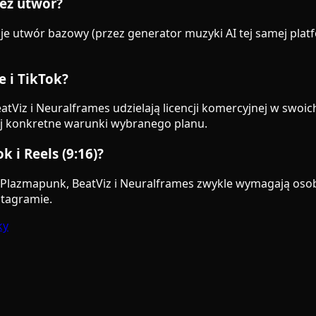
też utwór?
e utwór bazowy (przez generator muzyki AI tej samej platf
 i TikTok?
atViz i Neuralframes udzielają licencji komercyjnej w swo
j konkretne warunki wybranego planu.
 i Reels (9:16)?
eat, Plazmapunk, BeatViz i Neuralframes zwykle wymagają oso
stagramie.
ky