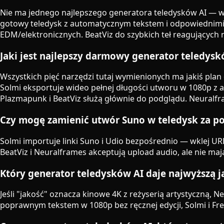
Nie ma jednego najlepszego generatora teledysków AI — wy
gotowy teledysk z automatycznym tekstem i odpowiednimi p
EDM/elektronicznych. BeatViz do szybkich teł reagujących 
Jaki jest najlepszy darmowy generator teledysk
Wszystkich pięć narzędzi tutaj wymienionych ma jakiś pl
Solmi eksportuje wideo pełnej długości utworu w 1080p z a
Plazmapunk i BeatViz służą głównie do podglądu. Neural
Czy mogę zamienić utwór Suno w teledysk za po
Solmi importuje linki Suno i Udio bezpośrednio — wklej U
BeatViz i Neuralframes akceptują upload audio, ale nie m
Który generator teledysków AI daje najwyższą j
Jeśli "jakość" oznacza kinowe 4K z reżyserią artystyczną,
poprawnym tekstem w 1080p bez ręcznej edycji, Solmi i Free