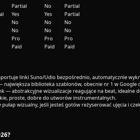
Partial
No
Partial
al
Yes
Yes
Partial
No
No
No
No
No
No
Pro
Pro
Pro
Paid
Paid
Paid
ortuje linki Suno/Udio bezpośrednio, automatycznie wykrywa
— największa biblioteka szablonów, obecnie nr 1 w Google d
nk — abstrakcyjne wizualizacje reagujące na beat, idealne 
ybkie, proste, dobre do utworów instrumentalnych.
ułap wizualny, jeśli jesteś gotów reżyserować ujęcia i cze
026?