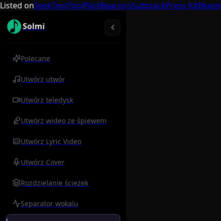
Listed on
SeekTool
ToolPilot
Beacons
Substack
Press Kit
Blues
Solmi
Polecane
Utwórz utwór
Utwórz teledysk
Utwórz wideo ze śpiewem
Utwórz Lyric Video
Utwórz Cover
Rozdzielanie ścieżek
Separator wokalu