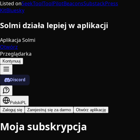
Listed on
SeekTool
ToolPilot
Beacons
Substack
Press
Kit
Bluesky
Solmi działa lepiej w aplikacji
Aplikacja Solmi
Otwórz
Przeglądarka
Kontynuuj
Discord
Polski
PL
Zaloguj się
Zarejestruj się za darmo
Otwórz aplikację
Moja subskrypcja