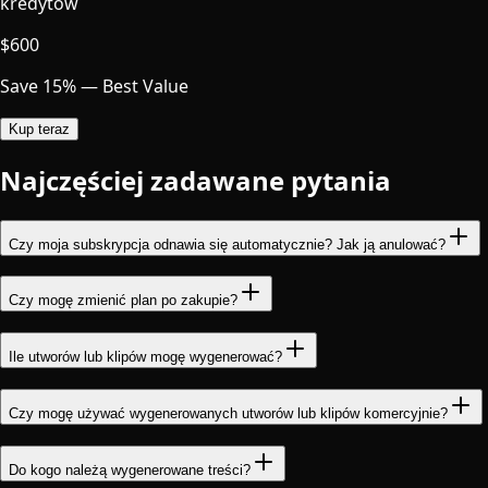
kredytów
$
600
Save 15% — Best Value
Kup teraz
Najczęściej zadawane pytania
Czy moja subskrypcja odnawia się automatycznie? Jak ją anulować?
Czy mogę zmienić plan po zakupie?
Ile utworów lub klipów mogę wygenerować?
Czy mogę używać wygenerowanych utworów lub klipów komercyjnie?
Do kogo należą wygenerowane treści?