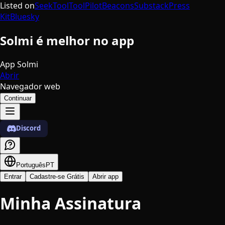
Listed on
SeekTool
ToolPilot
Beacons
Substack
Press
Kit
Bluesky
Solmi é melhor no app
App Solmi
Abrir
Navegador web
Continuar
Discord
Português
PT
Entrar
Cadastre-se Grátis
Abrir app
Minha Assinatura