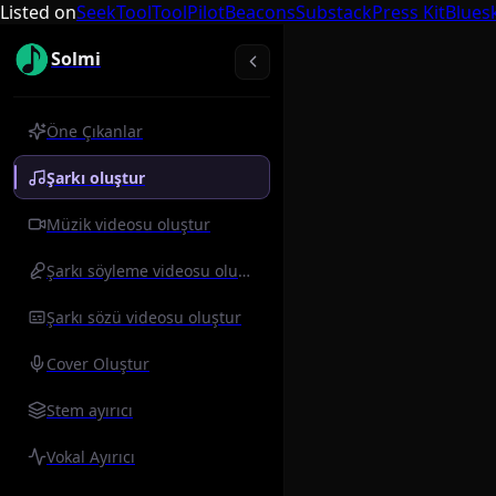
Listed on
SeekTool
ToolPilot
Beacons
Substack
Press Kit
Blues
Solmi
Öne Çıkanlar
Şarkı oluştur
Müzik videosu oluştur
Şarkı söyleme videosu oluştur
Şarkı sözü videosu oluştur
Cover Oluştur
Stem ayırıcı
Vokal Ayırıcı