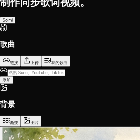
制作同步歌词视频。
Solmi
歌曲
链接
上传
我的歌曲
添加
背景
渐变
图片