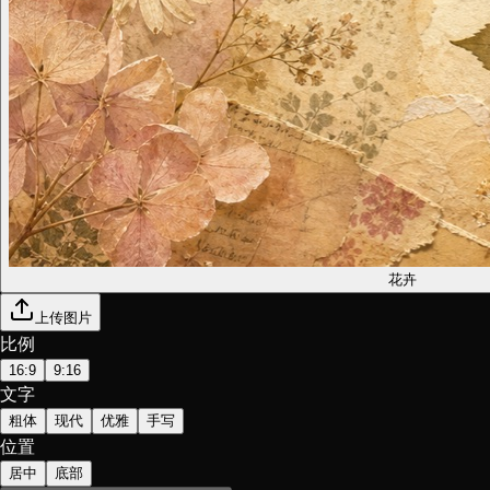
花卉
上传图片
比例
16:9
9:16
文字
粗体
现代
优雅
手写
位置
居中
底部