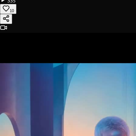
335
10