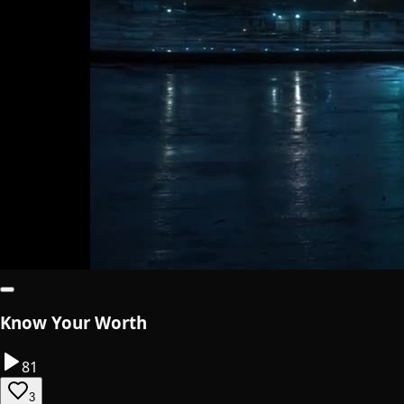
Know Your Worth
81
3