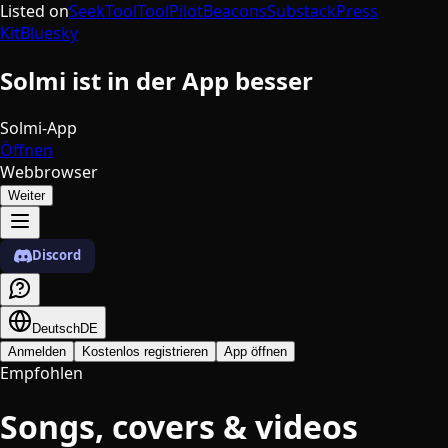
Listed on
SeekTool
ToolPilot
Beacons
Substack
Press
Kit
Bluesky
Solmi ist in der App besser
Solmi-App
Öffnen
Webbrowser
Weiter
Discord
Deutsch
DE
Anmelden
Kostenlos registrieren
App öffnen
Empfohlen
Songs, covers & videos