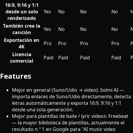
16:9, 9:16 y 1:1
desde un solo
Yes
No
No
No
renderizado
También crea la
Yes
No
No
No
canción
Exportación en
Pro
Pro
Pro
Pro
P
4K
Licencia
Paid
Paid
Paid
Paid
P
comercial
Features
Mejor en general (Suno/Udio → video): Solmi AI —
importa enlaces de Suno/Udio directamente, detecta
letras automáticamente y exporta 16:9, 9:16 y 1:1
desde una sola generación.
Mejor para plantillas de baile / lyric videos: Freebeat
— la mayor biblioteca de plantillas, actualmente el
resultado n.º 1 en Google para "AI music video