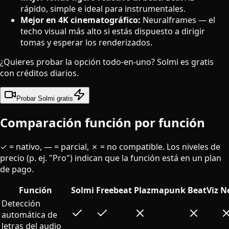
rápido, simple e ideal para instrumentales.
Mejor en 4K cinematográfico:
Neuralframes — el
techo visual más alto si estás dispuesto a dirigir
tomas y esperar los renderizados.
¿Quieres probar la opción todo-en-uno? Solmi es gratis
con créditos diarios.
Probar Solmi gratis
Comparación función por función
✓ = nativo, — = parcial, ✗ = no compatible. Los niveles de
precio (p. ej. "Pro") indican que la función está en un plan
de pago.
Función
Solmi
Freebeat
Plazmapunk
BeatViz
N
Detección
automática de
letras del audio