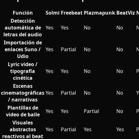
Función
Solmi
Freebeat
Plazmapunk
BeatViz
Detección
automática de
Yes
Yes
No
No
letras del audio
Importación de
enlaces Suno /
Yes
Partial
No
No
Udio
Lyric video /
tipografía
Yes
Yes
No
No
P
cinética
Escenas
cinematográficas
Yes
Partial
No
No
Y
/ narrativas
Plantillas de
Yes
Yes
Partial
No
P
video de baile
Visuales
abstractos
Yes
Partial
Yes
Yes
P
reactivos al beat