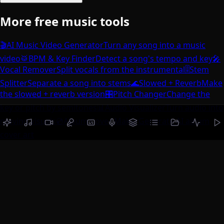
More free music tools
🎬
AI Music Video Generator
Turn any song into a music
video
🥁
BPM & Key Finder
Detect a song's tempo and key
🎤
Vocal Remover
Split vocals from the instrumental
🎚️
Stem
Splitter
Separate a song into stems
🌊
Slowed + Reverb
Make
the slowed + reverb version
🎛️
Pitch Changer
Change the
key or pitch by semitones
📊
Audio Visualizer
Turn audio into
moving visuals
💿
Album Cover Maker
Generate AI album
cover art