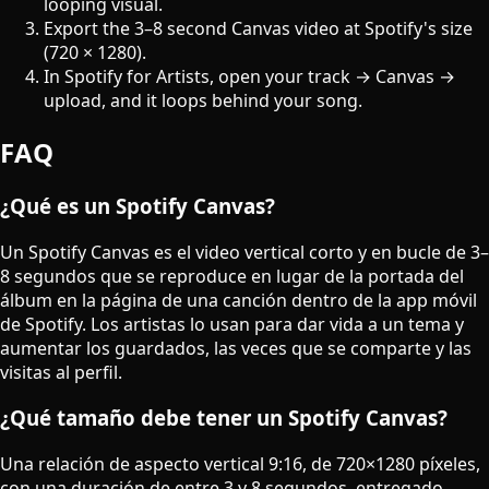
looping visual
.
Export the 3–8 second Canvas video at Spotify's size
(720 × 1280).
In
Spotify for Artists
, open your track → Canvas →
upload, and it loops behind your song.
FAQ
¿Qué es un Spotify Canvas?
Un Spotify Canvas es el video vertical corto y en bucle de 3–
8 segundos que se reproduce en lugar de la portada del
álbum en la página de una canción dentro de la app móvil
de Spotify. Los artistas lo usan para dar vida a un tema y
aumentar los guardados, las veces que se comparte y las
visitas al perfil.
¿Qué tamaño debe tener un Spotify Canvas?
Una relación de aspecto vertical 9:16, de 720×1280 píxeles,
con una duración de entre 3 y 8 segundos, entregado