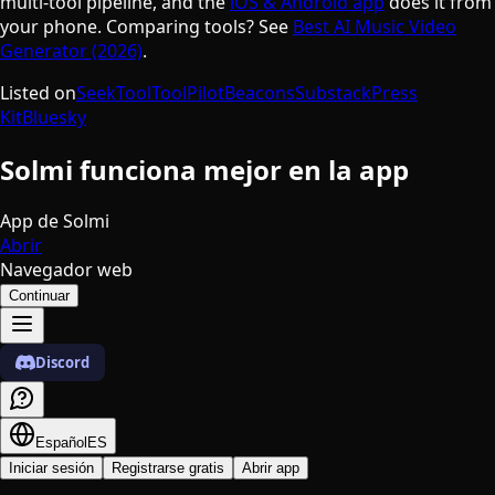
multi-tool pipeline, and the
iOS & Android app
does it from
your phone. Comparing tools? See
Best AI Music Video
Generator (2026)
.
Listed on
SeekTool
ToolPilot
Beacons
Substack
Press
Kit
Bluesky
Solmi funciona mejor en la app
App de Solmi
Abrir
Navegador web
Continuar
Discord
Español
ES
Iniciar sesión
Registrarse gratis
Abrir app