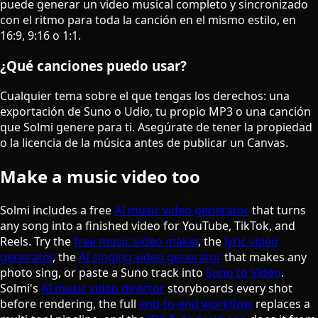
puede generar un video musical completo y sincronizado
con el ritmo para toda la canción en el mismo estilo, en
16:9, 9:16 o 1:1.
¿Qué canciones puedo usar?
Cualquier tema sobre el que tengas los derechos: una
exportación de Suno o Udio, tu propio MP3 o una canción
que Solmi genere para ti. Asegúrate de tener la propiedad
o la licencia de la música antes de publicar un Canvas.
Make a music video too
Solmi includes a free
AI music video generator
that turns
any song into a finished video for YouTube, TikTok, and
Reels. Try the
free music video maker
, the
lyric video
generator
, the
AI singing video generator
that makes any
photo sing, or paste a Suno track into
Suno to Video
.
Solmi's
AI music video director
storyboards every shot
before rendering, the full
end-to-end workflow
replaces a