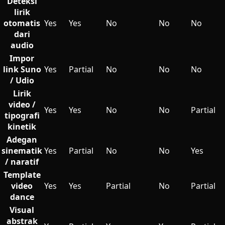
Deteksi
lirik
otomatis
Yes
Yes
No
No
No
dari
audio
Impor
link Suno
Yes
Partial
No
No
No
/ Udio
Lirik
video /
Yes
Yes
No
No
Partial
tipografi
kinetik
Adegan
sinematik
Yes
Partial
No
No
Yes
/ naratif
Template
video
Yes
Yes
Partial
No
Partial
dance
Visual
abstrak