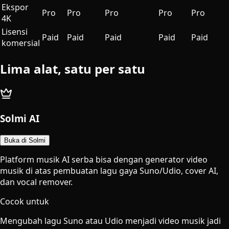
Ekspor
Pro
Pro
Pro
Pro
Pro
4K
Lisensi
Paid
Paid
Paid
Paid
Paid
komersial
Lima alat, satu per satu
Solmi AI
Buka di Solmi
Platform musik AI serba bisa dengan generator video
musik di atas pembuatan lagu gaya Suno/Udio, cover AI,
dan vocal remover.
Cocok untuk
Mengubah lagu Suno atau Udio menjadi video musik jadi