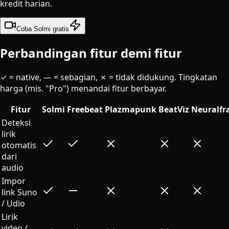
kredit harian.
Coba Solmi gratis
Perbandingan fitur demi fitur
✓ = native, — = sebagian, ✗ = tidak didukung. Tingkatan
harga (mis. "Pro") menandai fitur berbayar.
Fitur
Solmi
Freebeat
Plazmapunk
BeatViz
Neuralfr
Deteksi
lirik
otomatis
dari
audio
Impor
link Suno
/ Udio
Lirik
video /