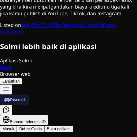
yang kira-kira melipatgandakan biaya kreditmu tiga kali
jika kamu publish di YouTube, TikTok, dan Instagram.
Listed on
SeekTool
ToolPilot
Beacons
Substack
Press
Kit
Bluesky
Solmi lebih baik di aplikasi
Aplikasi Solmi
Buka
Browser web
Lanjutkan
Discord
Bahasa Indonesia
ID
Masuk
Daftar Gratis
Buka aplikasi