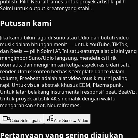
publish. Pilih Neuralframes untuk proyek artistik, pilih
Solmi untuk output kreator yang stabil.
Putusan kami
Jika kamu bikin lagu di Suno atau Udio dan butuh video
musik dalam hitungan menit — untuk YouTube, TikTok,
dan Reels — pilih Solmi AI. Ini satu-satunya alat di sini yang
mengimpor Suno/Udio langsung, mendeteksi lirik
otomatis, dan mengirimkan ketiga aspek rasio dari satu
render. Untuk konten berbasis template dance dalam
volume, Freebeat adalah alat video musik murni paling
rapi. Untuk visual abstrak khusus EDM, Plazmapunk.
Untuk latar belakang instrumental responsif beat, BeatViz.
Untuk proyek artistik 4K sinematik dengan waktu
mengarahkan shot, Neuralframes.
Coba Solmi gratis
Alur Suno → Video
Pertanyaan yang sering diajukan