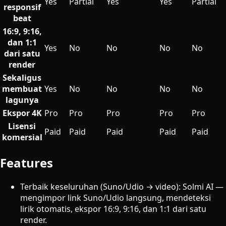
Yes
Partial
Yes
Yes
Partial
responsif
beat
16:9, 9:16,
dan 1:1
Yes
No
No
No
No
dari satu
render
Sekaligus
membuat
Yes
No
No
No
No
lagunya
Ekspor 4K
Pro
Pro
Pro
Pro
Pro
Lisensi
Paid
Paid
Paid
Paid
Paid
komersial
Features
Terbaik keseluruhan (Suno/Udio → video): Solmi AI —
mengimpor link Suno/Udio langsung, mendeteksi
lirik otomatis, ekspor 16:9, 9:16, dan 1:1 dari satu
render.