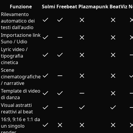
Funzione
Solmi
Freebeat
Plazmapunk
BeatViz
N
Rilevamento
automatico dei
testi dall'audio
Importazione link
Suno / Udio
Lyric video /
tipografia
cinetica
Scene
cinematografiche
/ narrative
Template di video
di danza
Visual astratti
reattivi al beat
16:9, 9:16 e 1:1 da
un singolo
render