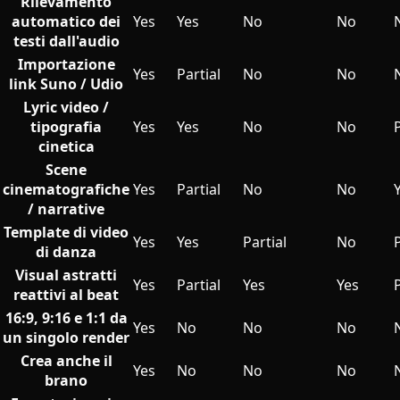
Rilevamento
automatico dei
Yes
Yes
No
No
testi dall'audio
Importazione
Yes
Partial
No
No
link Suno / Udio
Lyric video /
tipografia
Yes
Yes
No
No
P
cinetica
Scene
cinematografiche
Yes
Partial
No
No
/ narrative
Template di video
Yes
Yes
Partial
No
P
di danza
Visual astratti
Yes
Partial
Yes
Yes
P
reattivi al beat
16:9, 9:16 e 1:1 da
Yes
No
No
No
un singolo render
Crea anche il
Yes
No
No
No
brano