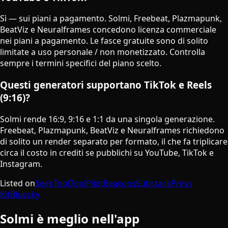
Sì — sui piani a pagamento. Solmi, Freebeat, Plazmapunk,
BeatViz e Neuralframes concedono licenza commerciale
nei piani a pagamento. Le fasce gratuite sono di solito
limitate a uso personale / non monetizzato. Controlla
sempre i termini specifici del piano scelto.
Questi generatori supportano TikTok e Reels
(9:16)?
Solmi rende 16:9, 9:16 e 1:1 da una singola generazione.
Freebeat, Plazmapunk, BeatViz e Neuralframes richiedono
di solito un render separato per formato, il che fa triplicare
circa il costo in crediti se pubblichi su YouTube, TikTok e
Instagram.
Listed on
SeekTool
ToolPilot
Beacons
Substack
Press
Kit
Bluesky
Solmi è meglio nell'app