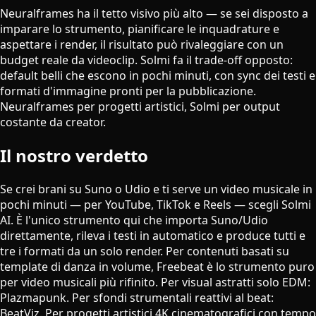
Neuralframes ha il tetto visivo più alto — se sei disposto a
imparare lo strumento, pianificare le inquadrature e
aspettare i render, il risultato può rivaleggiare con un
budget reale da videoclip. Solmi fa il trade-off opposto:
default belli che escono in pochi minuti, con sync dei testi e
formati d'immagine pronti per la pubblicazione.
Neuralframes per progetti artistici, Solmi per output
costante da creator.
Il nostro verdetto
Se crei brani su Suno o Udio e ti serve un video musicale in
pochi minuti — per YouTube, TikTok e Reels — scegli Solmi
AI. È l'unico strumento qui che importa Suno/Udio
direttamente, rileva i testi in automatico e produce tutti e
tre i formati da un solo render. Per contenuti basati su
template di danza in volume, Freebeat è lo strumento puro
per video musicali più rifinito. Per visual astratti solo EDM:
Plazmapunk. Per sfondi strumentali reattivi al beat:
BeatViz. Per progetti artistici 4K cinematografici con tempo