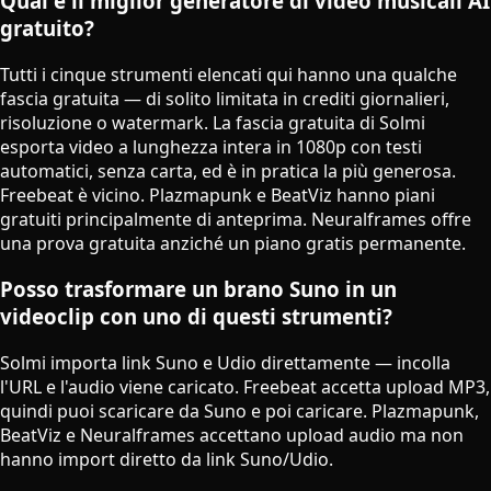
Qual è il miglior generatore di video musicali AI
gratuito?
Tutti i cinque strumenti elencati qui hanno una qualche
fascia gratuita — di solito limitata in crediti giornalieri,
risoluzione o watermark. La fascia gratuita di Solmi
esporta video a lunghezza intera in 1080p con testi
automatici, senza carta, ed è in pratica la più generosa.
Freebeat è vicino. Plazmapunk e BeatViz hanno piani
gratuiti principalmente di anteprima. Neuralframes offre
una prova gratuita anziché un piano gratis permanente.
Posso trasformare un brano Suno in un
videoclip con uno di questi strumenti?
Solmi importa link Suno e Udio direttamente — incolla
l'URL e l'audio viene caricato. Freebeat accetta upload MP3,
quindi puoi scaricare da Suno e poi caricare. Plazmapunk,
BeatViz e Neuralframes accettano upload audio ma non
hanno import diretto da link Suno/Udio.