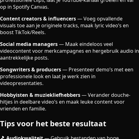
professionele clips, laat je YouTube-kanaal groeien en val
op in Spotify Canvas.
Content creators & influencers
—
Voeg opvallende
visuals toe aan je originele tracks, maak lyric video’s en
boost TikTok/Reels.
Social media managers
—
Maak eindeloos veel
videocontent voor merkcampagnes en hergebruik audio in
aantrekkelijke posts.
Songwriters & producers
—
Presenteer demo’s met een
professionele look en laat je werk zien in
videopresentaties.
Hobbyisten & muziekliefhebbers
—
Verander douche-
hitjes in deelbare video’s en maak leuke content voor
vrienden en familie.
Tips voor het beste resultaat
🎵 Audiokwaliteit
—
Gebruik bestanden van hoge