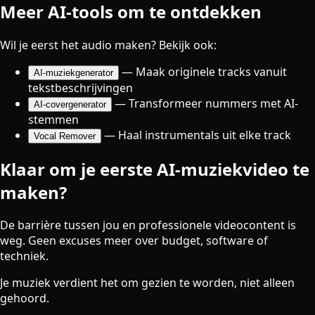
Meer AI-tools om te ontdekken
Wil je eerst het audio maken? Bekijk ook:
—
Maak originele tracks vanuit
AI-muziekgenerator
tekstbeschrijvingen
—
Transformeer nummers met AI-
AI-covergenerator
stemmen
—
Haal instrumentals uit elke track
Vocal Remover
Klaar om je eerste AI-muziekvideo te
maken?
De barrière tussen jou en professionele videocontent is
weg. Geen excuses meer over budget, software of
techniek.
Je muziek verdient het om gezien te worden, niet alleen
gehoord.