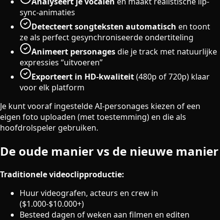
Analyseert je vocalen
en maakt realistische lip-
sync-animaties
Detecteert songteksten automatisch
en toont
ze als perfect gesynchroniseerde ondertiteling
Animeert personages
die je track met natuurlijke
expressies “uitvoeren”
Exporteert in HD-kwaliteit
(480p of 720p) klaar
voor elk platform
Je kunt vooraf ingestelde AI-personages kiezen of een
eigen foto uploaden (met toestemming) en die als
hoofdrolspeler gebruiken.
De oude manier vs de nieuwe manier
Traditionele videoclipproductie:
Huur videografen, acteurs en crew in
($1.000-$10.000+)
Besteed dagen of weken aan filmen en editen