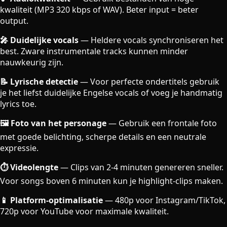
kwaliteit (MP3 320 kbps of WAV). Beter input = beter
output.
🎤 Duidelijke vocals
—
Heldere vocals synchroniseren het
best. Zware instrumentale tracks kunnen minder
nauwkeurig zijn.
📝 Lyrische detectie
—
Voor perfecte ondertitels gebruik
je het liefst duidelijke Engelse vocals of voeg je handmatig
lyrics toe.
🖼️ Foto van het personage
—
Gebruik een frontale foto
met goede belichting, scherpe details en een neutrale
expressie.
⏱️ Videolengte
—
Clips van 2-4 minuten genereren sneller.
Voor songs boven 6 minuten kun je highlight-clips maken.
📱 Platform-optimalisatie
—
480p voor Instagram/TikTok,
720p voor YouTube voor maximale kwaliteit.