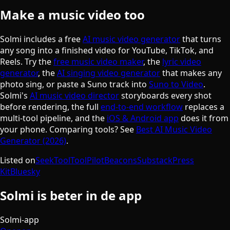
Make a music video too
Solmi includes a free
AI music video generator
that turns
any song into a finished video for YouTube, TikTok, and
Reels. Try the
free music video maker
, the
lyric video
generator
, the
AI singing video generator
that makes any
photo sing, or paste a Suno track into
Suno to Video
.
Solmi's
AI music video director
storyboards every shot
before rendering, the full
end-to-end workflow
replaces a
multi-tool pipeline, and the
iOS & Android app
does it from
your phone. Comparing tools? See
Best AI Music Video
Generator (2026)
.
Listed on
SeekTool
ToolPilot
Beacons
Substack
Press
Kit
Bluesky
Solmi is beter in de app
Solmi-app