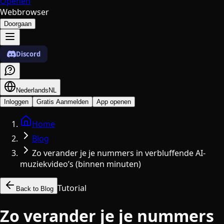
Openen
Webbrowser
Doorgaan
Discord
Nederlands
NL
Inloggen
Gratis Aanmelden
App openen
Home
Blog
Zo verander je je nummers in verbluffende AI-
muziekvideo’s (binnen minuten)
Tutorial
Back to Blog
Zo verander je je nummers