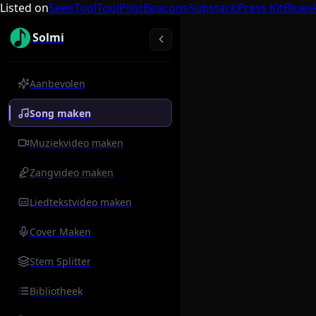
Listed on
SeekTool
ToolPilot
Beacons
Substack
Press Kit
Blues
Solmi
Aanbevolen
Song maken
Muziekvideo maken
Zangvideo maken
Liedtekstvideo maken
Cover Maken
Stem Splitter
Bibliotheek