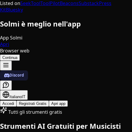
Listed on
SeekTool
ToolPilot
Beacons
Substack
Press
Kit
Bluesky
Solmi è meglio nell'app
App Solmi
Apri
Browser web
Continua
Discord
Italiano
IT
Accedi
Registrati Gratis
Apri app
Tutti gli strumenti gratis
Strumenti AI Gratuiti per Musicisti