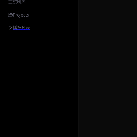
资料库
Projects
播放列表