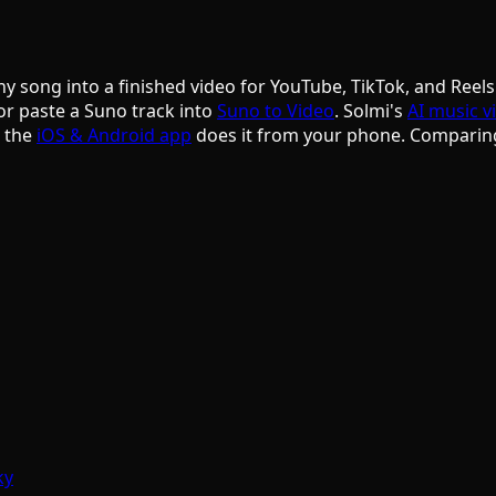
ny song into a finished video for YouTube, TikTok, and Reels
or paste a Suno track into
Suno to Video
. Solmi's
AI music v
d the
iOS & Android app
does it from your phone. Comparin
ky