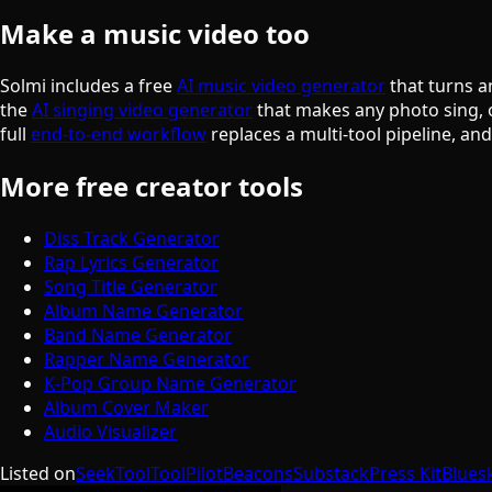
Make a music video too
Solmi includes a free
AI music video generator
that turns a
the
AI singing video generator
that makes any photo sing, 
full
end-to-end workflow
replaces a multi-tool pipeline, an
More free creator tools
Diss Track Generator
Rap Lyrics Generator
Song Title Generator
Album Name Generator
Band Name Generator
Rapper Name Generator
K-Pop Group Name Generator
Album Cover Maker
Audio Visualizer
Listed on
SeekTool
ToolPilot
Beacons
Substack
Press Kit
Blues