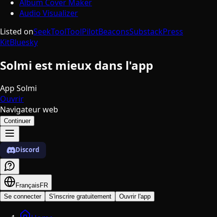
Album Cover Maker
Audio Visualizer
Listed on
SeekTool
ToolPilot
Beacons
Substack
Press
Kit
Bluesky
Solmi est mieux dans l'app
App Solmi
Ouvrir
Navigateur web
Continuer
Discord
Français
FR
Se connecter
S'inscrire gratuitement
Ouvrir l'app