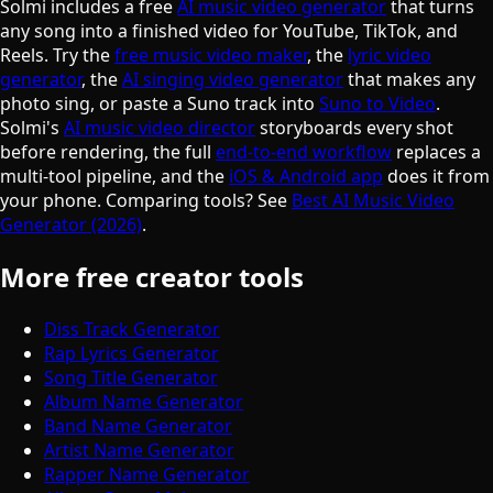
Solmi includes a free
AI music video generator
that turns
any song into a finished video for YouTube, TikTok, and
Reels. Try the
free music video maker
, the
lyric video
generator
, the
AI singing video generator
that makes any
photo sing, or paste a Suno track into
Suno to Video
.
Solmi's
AI music video director
storyboards every shot
before rendering, the full
end-to-end workflow
replaces a
multi-tool pipeline, and the
iOS & Android app
does it from
your phone. Comparing tools? See
Best AI Music Video
Generator (2026)
.
More free creator tools
Diss Track Generator
Rap Lyrics Generator
Song Title Generator
Album Name Generator
Band Name Generator
Artist Name Generator
Rapper Name Generator