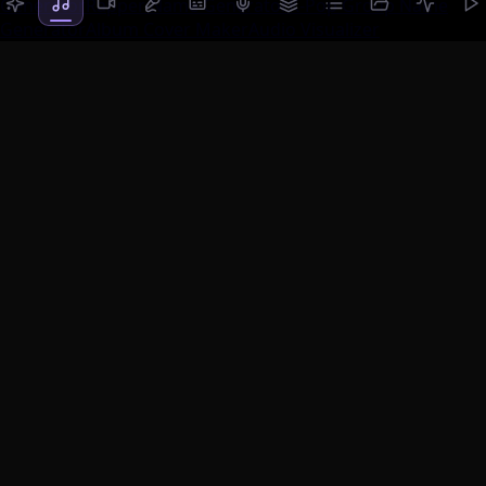
Generator
Rapper Name Generator
K-Pop Group Name
Generator
Album Cover Maker
Audio Visualizer