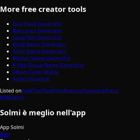
More free creator tools
Diss Track Generator
Rap Lyrics Generator
Song Title Generator
Band Name Generator
Artist Name Generator
Rapper Name Generator
K-Pop Group Name Generator
Album Cover Maker
Audio Visualizer
Listed on
SeekTool
ToolPilot
Beacons
Substack
Press
Kit
Bluesky
Solmi è meglio nell'app
App Solmi
Apri