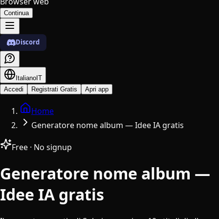
Browser web
Continua
Discord
Italiano
IT
Accedi
Registrati Gratis
Apri app
Home
Generatore nome album — Idee IA gratis
Free · No signup
Generatore nome album —
Idee IA gratis