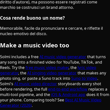
diritto d'autore), ma possono essere registrati come
marchio se costruisci un brand attorno.
Cosa rende buono un nome?
Memorabile, facile da pronunciare e cercare, e riflette il
nucleo emotivo del disco.
Make a music video too
Solmi includes a free
AI music video generator
that turns
any song into a finished video for YouTube, TikTok, and
Reels. Try the
free music video maker
, the
lyric video
generator
, the
AI singing video generator
that makes any
photo sing, or paste a Suno track into
Suno to Video
.
Solmi's
AI music video director
storyboards every shot
before rendering, the full
end-to-end workflow
replaces a
multi-tool pipeline, and the
iOS & Android app
does it from
your phone. Comparing tools? See
Best AI Music Video
Generator (2026)
.