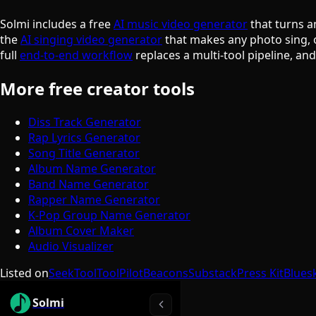
Solmi includes a free
AI music video generator
that turns a
the
AI singing video generator
that makes any photo sing, 
full
end-to-end workflow
replaces a multi-tool pipeline, an
More free creator tools
Diss Track Generator
Rap Lyrics Generator
Song Title Generator
Album Name Generator
Band Name Generator
Rapper Name Generator
K-Pop Group Name Generator
Album Cover Maker
Audio Visualizer
Listed on
SeekTool
ToolPilot
Beacons
Substack
Press Kit
Blues
Solmi