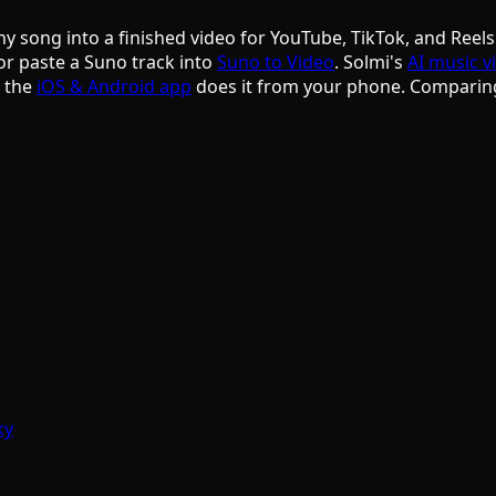
ny song into a finished video for YouTube, TikTok, and Reels
or paste a Suno track into
Suno to Video
. Solmi's
AI music v
d the
iOS & Android app
does it from your phone. Comparin
ky