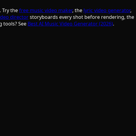
. Try the
free music video maker
, the
lyric video generator
,
ideo director
storyboards every shot before rendering, the
g tools? See
Best AI Music Video Generator (2026)
.