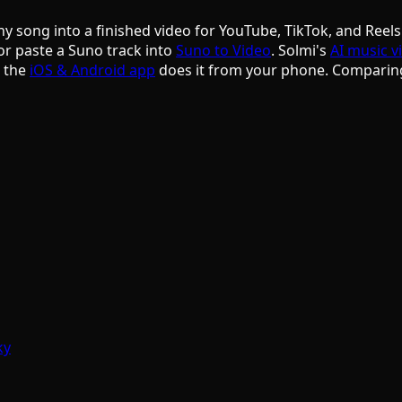
ny song into a finished video for YouTube, TikTok, and Reels
or paste a Suno track into
Suno to Video
. Solmi's
AI music v
d the
iOS & Android app
does it from your phone. Comparin
ky