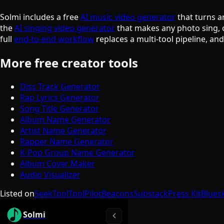
Solmi includes a free
AI music video generator
that turns a
the
AI singing video generator
that makes any photo sing, 
full
end-to-end workflow
replaces a multi-tool pipeline, an
More free creator tools
Diss Track Generator
Rap Lyrics Generator
Song Title Generator
Album Name Generator
Artist Name Generator
Rapper Name Generator
K-Pop Group Name Generator
Album Cover Maker
Audio Visualizer
Listed on
SeekTool
ToolPilot
Beacons
Substack
Press Kit
Blues
Solmi