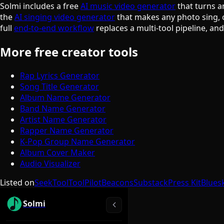
Solmi includes a free
AI music video generator
that turns a
the
AI singing video generator
that makes any photo sing, 
full
end-to-end workflow
replaces a multi-tool pipeline, an
More free creator tools
Rap Lyrics Generator
Song Title Generator
Album Name Generator
Band Name Generator
Artist Name Generator
Rapper Name Generator
K-Pop Group Name Generator
Album Cover Maker
Audio Visualizer
Listed on
SeekTool
ToolPilot
Beacons
Substack
Press Kit
Blues
Solmi