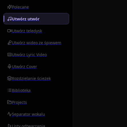
Polecane
Utwórz utwór
Utwórz teledysk
Utwórz wideo ze śpiewem
Utwórz Lyric Video
Utwórz Cover
Rozdzielanie ścieżek
Biblioteka
Projects
Separator wokalu
Listy odtwarzania