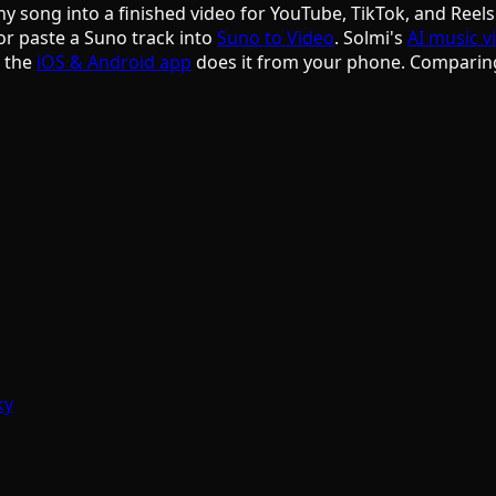
ny song into a finished video for YouTube, TikTok, and Reels
or paste a Suno track into
Suno to Video
. Solmi's
AI music v
d the
iOS & Android app
does it from your phone. Comparin
ky