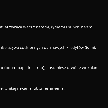
mat, AI zwraca wers z barami, rymami i punchline'ami.
senkę używa codziennych darmowych kredytów Solmi.
t (boom-bap, drill, trap), dostaniesz utwór z wokalami.
ę. Unikaj nękania lub zniesławienia.