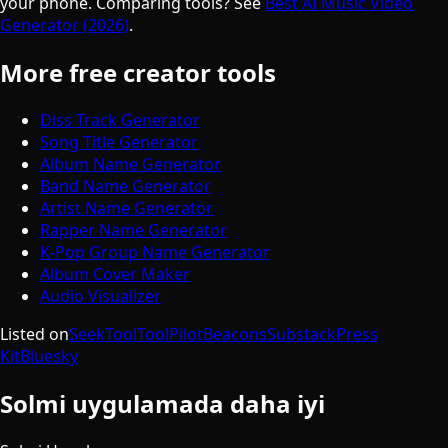
your phone. Comparing tools? See
Best AI Music Video
Generator (2026)
.
More free creator tools
Diss Track Generator
Song Title Generator
Album Name Generator
Band Name Generator
Artist Name Generator
Rapper Name Generator
K-Pop Group Name Generator
Album Cover Maker
Audio Visualizer
Listed on
SeekTool
ToolPilot
Beacons
Substack
Press
Kit
Bluesky
Solmi uygulamada daha iyi