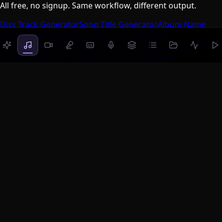
All free, no signup. Same workflow, different output.
Diss Track Generator
Song Title Generator
Album Name
Generator
Band Name Generator
Artist Name
Generator
Rapper Name Generator
K-Pop Group Name
Generator
Album Cover Maker
Audio Visualizer