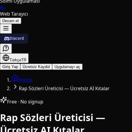
Solmi Uygulaması
Aç
Web Tarayıcı
Devam et
Discord
Türkçe
TR
Giriş Yap
Ücretsiz Kaydol
Uygulamayı aç
Home
Rap Sözleri Üreticisi — Ücretsiz AI Kıtalar
Free · No signup
Rap Sözleri Üreticisi —
Ücretsiz AI Kıtalar