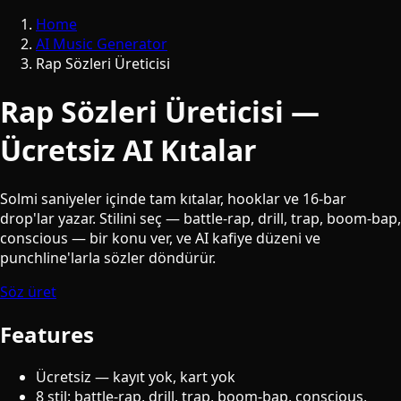
Home
AI Music Generator
Rap Sözleri Üreticisi
Rap Sözleri Üreticisi —
Ücretsiz AI Kıtalar
Solmi saniyeler içinde tam kıtalar, hooklar ve 16-bar
drop'lar yazar. Stilini seç — battle-rap, drill, trap, boom-bap,
conscious — bir konu ver, ve AI kafiye düzeni ve
punchline'larla sözler döndürür.
Söz üret
Features
Ücretsiz — kayıt yok, kart yok
8 stil: battle-rap, drill, trap, boom-bap, conscious,