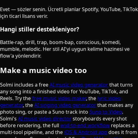
Evet — sözler senin. Ücretli planlar Spotify, YouTube, TikTok
için ticari lisans verir.
Hangi stiller destekleniyor?
Battle-rap, drill, trap, boom-bap, conscious, komedi,
mumble, melodic. Her stil AI'yi uygun kelime hazinesi ve
flow'a yönlendirir.
Make a music video too
Solmi includes a free
AI music video generator
that turns
any song into a finished video for YouTube, TikTok, and
Reels. Try the
free music video maker
, the
lyric video
generator
, the
AI singing video generator
that makes any
photo sing, or paste a Suno track into
Suno to Video
.
Solmi's
AI music video director
storyboards every shot
before rendering, the full
end-to-end workflow
replaces a
multi-tool pipeline, and the
iOS & Android app
does it from