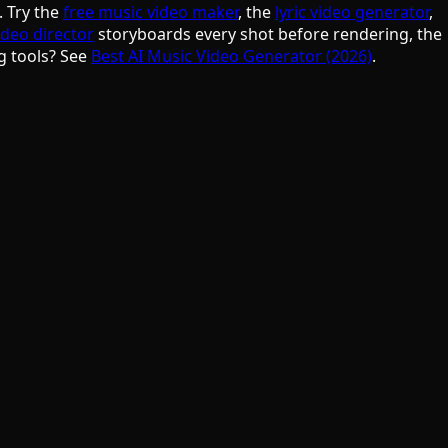
. Try the
free music video maker
, the
lyric video generator
,
ideo director
storyboards every shot before rendering, the
g tools? See
Best AI Music Video Generator (2026)
.