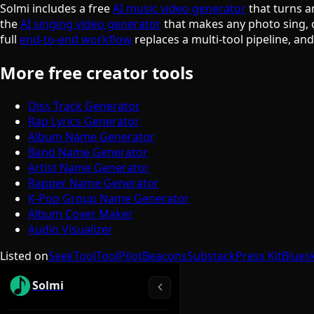
Solmi includes a free
AI music video generator
that turns a
the
AI singing video generator
that makes any photo sing, 
full
end-to-end workflow
replaces a multi-tool pipeline, an
More free creator tools
Diss Track Generator
Rap Lyrics Generator
Album Name Generator
Band Name Generator
Artist Name Generator
Rapper Name Generator
K-Pop Group Name Generator
Album Cover Maker
Audio Visualizer
Listed on
SeekTool
ToolPilot
Beacons
Substack
Press Kit
Blues
Solmi