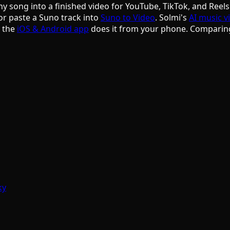
ny song into a finished video for YouTube, TikTok, and Reels
or paste a Suno track into
Suno to Video
. Solmi's
AI music v
d the
iOS & Android app
does it from your phone. Comparin
ky