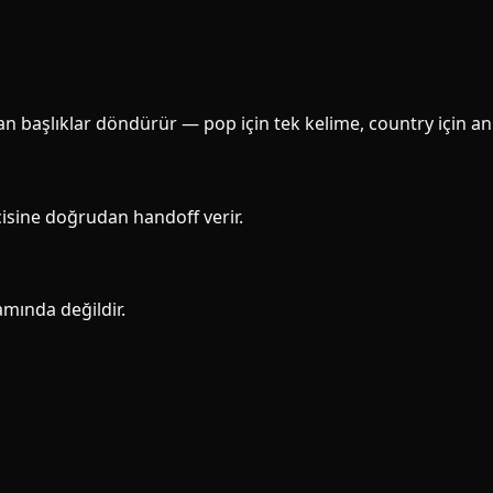
an başlıklar döndürür — pop için tek kelime, country için anl
cisine doğrudan handoff verir.
amında değildir.