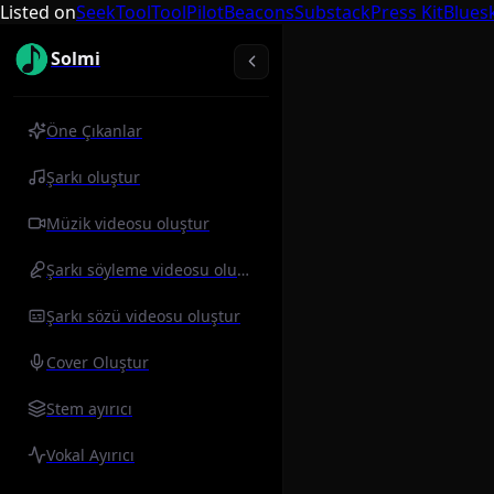
Listed on
SeekTool
ToolPilot
Beacons
Substack
Press Kit
Blues
Solmi
Öne Çıkanlar
Şarkı oluştur
Müzik videosu oluştur
Şarkı söyleme videosu oluştur
Şarkı sözü videosu oluştur
Cover Oluştur
Stem ayırıcı
Vokal Ayırıcı