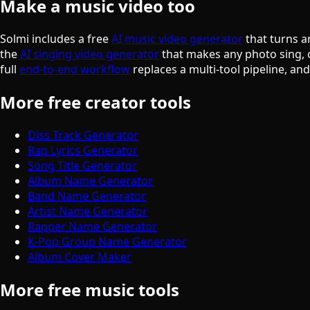
Make a music video too
Solmi includes a free
AI music video generator
that turns a
the
AI singing video generator
that makes any photo sing, 
full
end-to-end workflow
replaces a multi-tool pipeline, an
More free creator tools
Diss Track Generator
Rap Lyrics Generator
Song Title Generator
Album Name Generator
Band Name Generator
Artist Name Generator
Rapper Name Generator
K-Pop Group Name Generator
Album Cover Maker
More free music tools