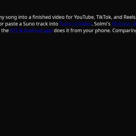
ny song into a finished video for YouTube, TikTok, and Reels
or paste a Suno track into
Suno to Video
. Solmi's
AI music v
d the
iOS & Android app
does it from your phone. Comparin