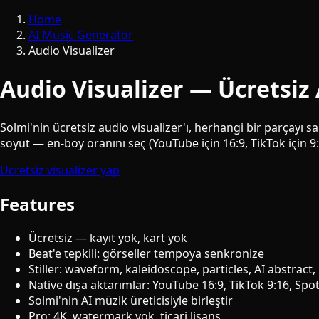
Home
AI Music Generator
Audio Visualizer
Audio Visualizer — Ücretsiz 
Solmi'nin ücretsiz audio visualizer'ı, herhangi bir parçayı s
soyut — en-boy oranını seç (YouTube için 16:9, TikTok için 9:1
Ücretsiz visualizer yap
Features
Ücretsiz — kayıt yok, kart yok
Beat'e tepkili: görseller tempoya senkronize
Stiller: waveform, kaleidoscope, particles, AI abstract
Native dışa aktarımlar: YouTube 16:9, TikTok 9:16, Spo
Solmi'nin AI müzik üreticisiyle birleştir
Pro: 4K, watermark yok, ticari lisans