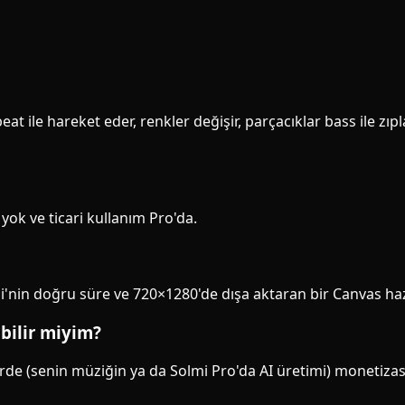
t ile hareket eder, renkler değişir, parçacıklar bass ile zıpl
 yok ve ticari kullanım Pro'da.
i'nin doğru süre ve 720×1280'de dışa aktaran bir Canvas hazı
bilir miyim?
rde (senin müziğin ya da Solmi Pro'da AI üretimi) monetizasy