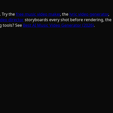
. Try the
free music video maker
, the
lyric video generator
,
ideo director
storyboards every shot before rendering, the
g tools? See
Best AI Music Video Generator (2026)
.