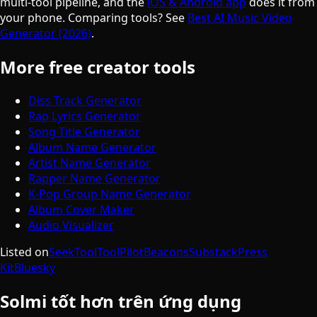
multi-tool pipeline, and the
iOS & Android app
does it from
your phone. Comparing tools? See
Best AI Music Video
Generator (2026)
.
More free creator tools
Diss Track Generator
Rap Lyrics Generator
Song Title Generator
Album Name Generator
Artist Name Generator
Rapper Name Generator
K-Pop Group Name Generator
Album Cover Maker
Audio Visualizer
Listed on
SeekTool
ToolPilot
Beacons
Substack
Press
Kit
Bluesky
Solmi tốt hơn trên ứng dụng