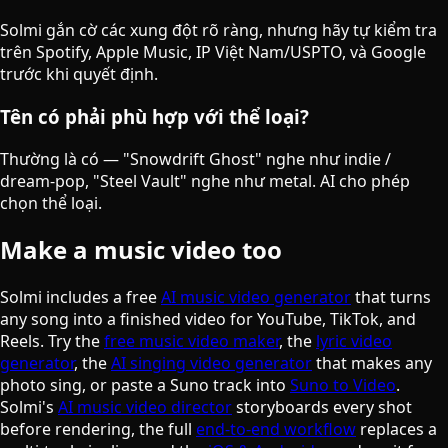
Solmi gắn cờ các xung đột rõ ràng, nhưng hãy tự kiểm tra
trên Spotify, Apple Music, IP Việt Nam/USPTO, và Google
trước khi quyết định.
Tên có phải phù hợp với thể loại?
Thường là có — "Snowdrift Ghost" nghe như indie /
dream-pop, "Steel Vault" nghe như metal. AI cho phép
chọn thể loại.
Make a music video too
Solmi includes a free
AI music video generator
that turns
any song into a finished video for YouTube, TikTok, and
Reels. Try the
free music video maker
, the
lyric video
generator
, the
AI singing video generator
that makes any
photo sing, or paste a Suno track into
Suno to Video
.
Solmi's
AI music video director
storyboards every shot
before rendering, the full
end-to-end workflow
replaces a