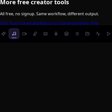
More free creator tools
All free, no signup. Same workflow, different output.
Diss Track Generator
Rap Lyrics Generator
Song Title
Generator
Album Name Generator
Artist Name
Generator
Rapper Name Generator
K-Pop Group Name
Generator
Album Cover Maker
Audio Visualizer