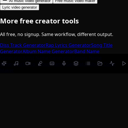
AI music video generator
Free music video maker
Lyric video generator
More free creator tools
All free, no signup. Same workflow, different output.
Diss Track Generator
Rap Lyrics Generator
Song Title
Generator
Album Name Generator
Band Name
Generator
Artist Name Generator
Rapper Name
Generator
K-Pop Group Name Generator
Album Cover
Maker