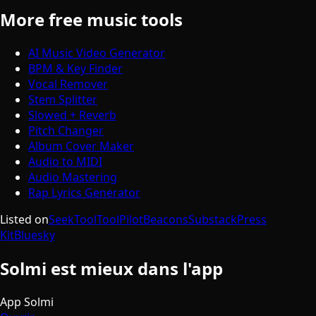
More free music tools
AI Music Video Generator
BPM & Key Finder
Vocal Remover
Stem Splitter
Slowed + Reverb
Pitch Changer
Album Cover Maker
Audio to MIDI
Audio Mastering
Rap Lyrics Generator
Listed on
SeekTool
ToolPilot
Beacons
Substack
Press
Kit
Bluesky
Solmi est mieux dans l'app
App Solmi