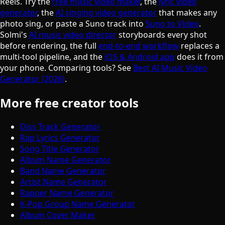
Reels. Try the
free music video maker
, the
lyric video
generator
, the
AI singing video generator
that makes any
photo sing, or paste a Suno track into
Suno to Video
.
Solmi's
AI music video director
storyboards every shot
before rendering, the full
end-to-end workflow
replaces a
multi-tool pipeline, and the
iOS & Android app
does it from
your phone. Comparing tools? See
Best AI Music Video
Generator (2026)
.
More free creator tools
Diss Track Generator
Rap Lyrics Generator
Song Title Generator
Album Name Generator
Band Name Generator
Artist Name Generator
Rapper Name Generator
K-Pop Group Name Generator
Album Cover Maker