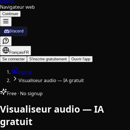
Ouvrir
Navigateur web
Continuer
Discord
Français
FR
Se connecter
S'inscrire gratuitement
Ouvrir l'app
Home
Visualiseur audio — IA gratuit
Free · No signup
Visualiseur audio — IA
gratuit